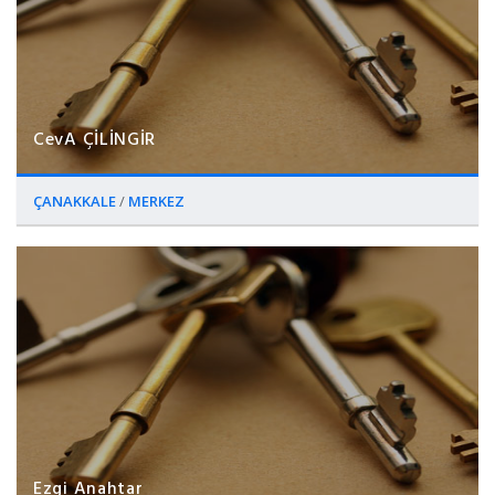
CevA ÇİLİNGİR
ÇANAKKALE
/
MERKEZ
Ezgi Anahtar