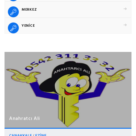
MERKEZ
YENİCE
Anahratcı Ali
ÇANAKKALE
/
EZİNE