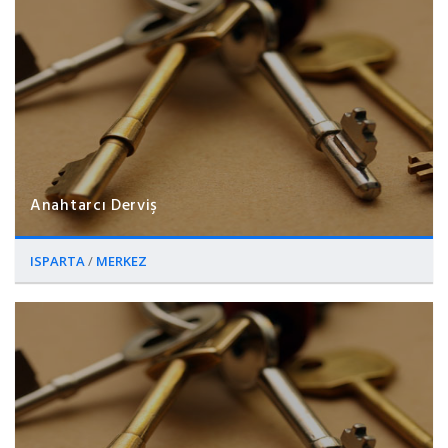
Anahtarcı Derviş
ISPARTA
/
MERKEZ